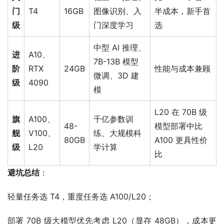
门
T4
16GB
图像识别、入
半成本，新手首
级
门深度学习
选
中型 AI 推理、
进
A10、
7B-13B 模型
阶
RTX
24GB
性能与成本兼顾
微调、3D 建
级
4090
模
L20 在 70B 级
旗
A100、
千亿参数训
48-
模型部署中比
舰
V100、
练、大规模科
80GB
A100 更具性价
级
L20
学计算
比
避坑总结
：
轻量任务选 T4，重度任务选 A100/L20；
部署 70B 级大模型优先考虑 L20（显存 48GB），成本更