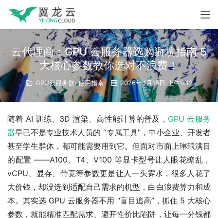
云代理商：GPU 云服务器选购避坑指南 5
大核心参数教你选对不浪费！
GPU云服务器
,
使用指南
2026年4月15日 上午9:12
随着 AI 训练、3D 渲染、高性能计算的普及，
GPU 云服务
器
早已不是专业技术人员的 “专属工具”，中小企业、开发者
甚至学生群体，都可能需要用到它。但面对市面上琳琅满目
的配置 ——A100、T4、V100 等显卡型号让人眼花缭乱，
vCPU、显存、带宽等参数更是让人一头雾水，很多人花了
大价钱，却没选到适配自己需求的机型，白白浪费算力和成
本。其实选 GPU 云服务器不用 “盲目追高”，抓住 5 大核心
参数，就能精准匹配需求、避开性价比陷阱，让每一分钱都