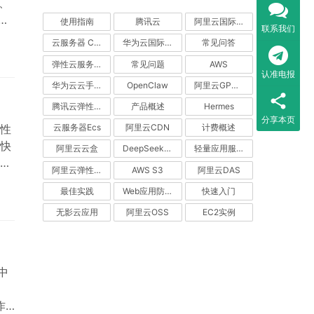
离、
负
使用指南
腾讯云
阿里云国际站
联系我们
云服务器 CVM
华为云国际站
常见问答
有独
弹性云服务器
常见问题
AWS
分
认准电报
华为云云手机服务器 CPH
OpenClaw
阿里云GPU服务器
腾讯云弹性伸缩
产品概述
Hermes
分享本页
性
云服务器Ecs
阿里云CDN
计费概述
快
阿里云云盒
DeepSeek V4
轻量应用服务器
助您
阿里云弹性伸缩
AWS S3
阿里云DAS
到
最佳实践
Web应用防火墙（WAF）
快速入门
行
迁
无影云应用
阿里云OSS
EC2实例
中
作