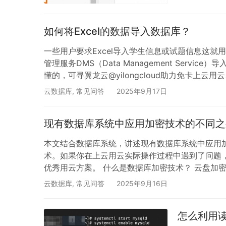
库迁移上云过程
创建具备目标
如何将Excel的数据导入数据库？
一些用户要求Excel导入学生信息或试题信息这就用
管理服务DMS（Data Management Servic
懂的，可寻翼龙云@yilongcloud助力免卡上云用云
或不符合数据库要求的列名修改为英文。 说明：如
云数据库
,
常见问答
2025年9月17日
现有数据库系统中应用加密技术的不同之
本文结合数据库系统，讲述现有数据库系统中应用
术。如果你在上云用云实际操作过程中遇到了问题，可找
优秀用云方案。 什么是数据库加密技术？ 云盘加
时为云盘勾选加密选项，创建完成后ECS实例操作
云数据库
,
常见问答
2025年9月16日
密，无需自建和维护密钥管理基础设施，就能保护
怎么利用