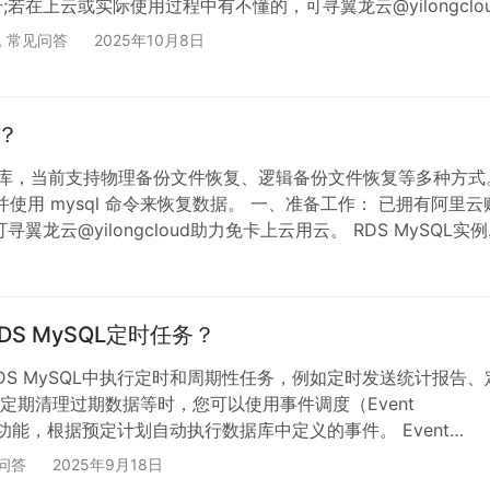
;若在上云或实际使用过程中有不懂的，可寻翼龙云@yilongclo
获取帮助。 创建具有管理访问权限的用户:注册 AWS 账户 后，
,
常见问答
2025年10月8日
S 账户根用户，启用 AWS IAM Identity Center，并创建一
免使用根用户执行日常任务。 要充分利用 Amazon S3，你需
？
数据库，当前支持物理备份文件恢复、逻辑备份文件恢复等多种方式
，并使用 mysql 命令来恢复数据。 一、准备工作： 已拥有阿里云
云@yilongcloud助力免卡上云用云。 RDS MySQL实
5 系列：高可用系列 存储类型：高性能本地盘 已有逻辑备份。 二、
DS MySQL定时任务？
DS MySQL中执行定时和周期性任务，例如定时发送统计报告、
定期清理过期数据等时，您可以使用事件调度（Event
er）功能，根据预定计划自动执行数据库中定义的事件。 Event
er 是 MySQL 中用于执行定时任务的组件，它允许用户在指定时间
问答
2025年9月18日
执行 SQL 语句。 准备工作： 已拥有阿里云账号，若在上云或