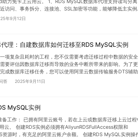
cloud助力免卡上云用云。 1、RDS MySQL数据库代理支持读写分
近访问、事务拆分、连接池、SSL加密等功能，能够降低主实例
用性和安全性。 读写分离 阿里云数据库RDS MySQL/SQL
025年9月12日
可以添加只读实例，分担主实例的读取压力。 主实例和只读实例都
，当开启读写分离/集群管理功能后，系统会额外提供一个读写
地址，我们可以使用…
代理：自建数据库如何迁移至RDS MySQL实例
一项复杂且耗时的工程，您不仅需要考虑迁移过程中数据的安全
需要评估因数据库迁移而导致的业务中断所带来的影响。为了更
完成数据库迁移任务，您可以使用阿里云数据传输服务DTS辅
其能在保证数据传输快速且完整的情况下，将应用停机时间降低
问答
2025年9月11日
您更专注于迁移后的业务发展。同时，您也可以对自建数据库进
用备份文件恢复数据库至RDS MySQL实例，实现数据库的间接
备工作： 已拥有阿里云账号，若在上云或数据库迁…
 MySQL实例
。 准备工作： 已拥有阿里云账号，若在上云或数据库迁移上云过程
。 创建RDS实例必须拥有AliyunRDSFullAccess权限和
费的RDS资源时，有充足的阿里云账户余额。 创建RDS MySQL实例操