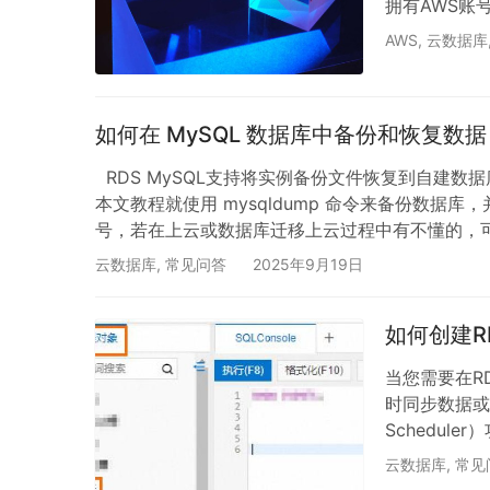
拥有AWS账号
助力上云用云
AWS
,
云数据库
保护好您的 AW
理用户，以避
先…
如何在 MySQL 数据库中备份和恢复数据
RDS MySQL支持将实例备份文件恢复到自建
本文教程就使用 mysqldump 命令来备份数据库
号，若在上云或数据库迁移上云过程中有不懂的，可寻翼龙
满足以下条件： 大版本：8.0、5.7、5.6、5.
云数据库
,
常见问答
2025年9月19日
数据： # …
如何创建R
当您需要在R
时同步数据或
Schedul
Schedul
云数据库
,
常见
固定间隔自动