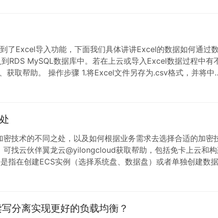
中有不懂的，可寻翼龙云@yilongcloud助力免卡上云用云。 
数据库EVENT权限…
到了Excel导入功能，下面我们具体讲讲Excel的数据如何通过
e）导入到RDS MySQL数据库中。若在上云或导入Excel数据过程中有
、获取帮助。 操作步骤 1.将Excel文件另存为.csv格式，并将中
果您的数据没有唯一的ID列，建议在最前方添加一列作为主键
处
加密技术的不同之处，以及如何根据业务需求去选择合适的加密
云伙伴翼龙云@yilongcloud获取帮助，包括免卡上云和构
密是指在创建ECS实例（选择系统盘、数据盘）或者单独创建数
系统内的数据会在云盘所在宿主机（ECS实例服务器）被自动加
数据的隐私性和自主性，为业务…
读写分离实现更好的负载均衡？