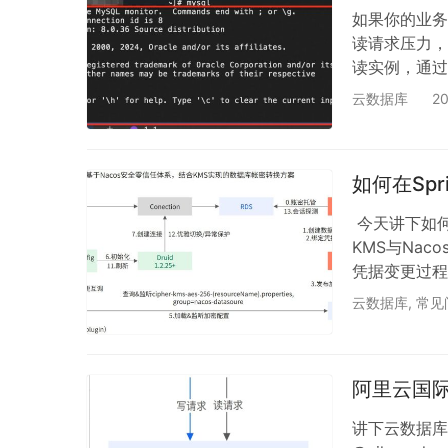
如果你的业务
读请求压力，
读实例，通过
降低主实例负
云数据库
2
特别是在少写
库实例，可以
拥有阿里云账
如何在Sp
@yilo…
​ 今天讲下如
KMS与Na
凭据变更过程
Spring 
云数据库
,
常见
Mysql，Sq
案提升安全性
库账号密码进
阿里云国际
讲下云数据库