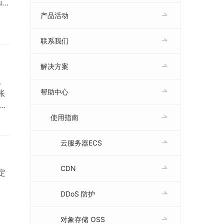
ud
请
产品活动
个管
要
联系我们
解决方案
。
帮助中心
账
例需
备份
使用指南
云服务器ECS
CDN
定
DDoS 防护
或按
对象存储 OSS
数据