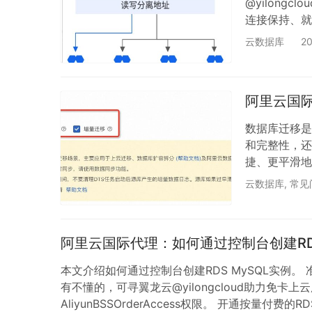
@yilong
连接保持、就
载，提高实例可
云数据库
2
Server
立的连接地址
离地址/只读
阿里云国际
数据库迁移是
和完整性，还
捷、更平滑地
的迁移工作，
云数据库
,
常见
分钟级别，让
全量备份，使
移上云。 准
阿里云国际代理：如何通过控制台创建RDS
本文介绍如何通过控制台创建RDS MySQL实例
有不懂的，可寻翼龙云@yilongcloud助力免卡上云用云
AliyunBSSOrderAccess权限。 开通按量付