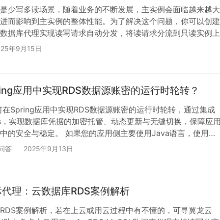
是少写多读场景，随着业务的不断发展，主实例会面临越来越大
进而影响到主实例的整体性能。为了解决这个问题，你可以创建
数据库代理实现读写请求自动分发，将读请求分流到只读实例上
载。为什么要进行读写分离？ 为了提升数据库性能和系统可用
025年9月15日
多读的业务场景下。通过将读请求和写请求分别分发到不同的数
有效减轻主实例的压力，并实现更好的负载均衡。 准备工作： 
号，若在上云或数据库迁移上云过程中有不懂的，可寻翼龙云
ring应用中实现RDS数据源账密的运行时轮转？
何在Spring应用中实现RDS数据源账密的运行时轮转，通过集成
cos，实现数据库凭据的加密托管、动态更新与无缝切换，保障应
中的安全与稳定。 如果您的应用侧主要使用Java语言，使用
Boot或者Spring Cloud框架开发，并且应用中大量访问数据库，比如
问答
2025年9月13日
l Server，PostgreSQL，MariaDB等，推荐采用运行时数据源轮
。 方案架构如下图所示： 该方案的核心思想就是通过KMS对数
…
代理：云数据库RDS案例解析
RDS案例解析，若在上云或用云过程中有不懂的，可寻翼龙云