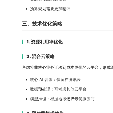
预算规划需要更加精细
三、技术优化策略
1. 资源利用率优化
2. 混合云策略
考虑将非核心业务迁移到成本更优的云平台，形成
核心 AI 训练：保留在腾讯云
数据预处理：可考虑其他云平台
模型推理：根据地域选择最优服务商