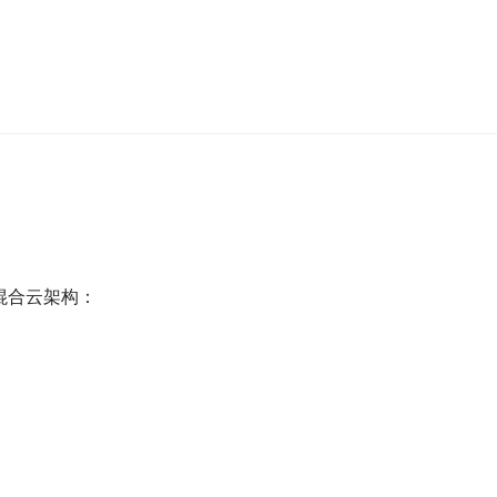
混合云架构：