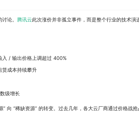
的讨论。
腾讯云
此次涨价并非孤立事件，而是整个行业的技术演
 / 输出价格上调超过 400%
，租赁成本持续攀升
指数级增长
资源” 向 “稀缺资源” 的转变。过去几年，各大云厂商通过价格战抢