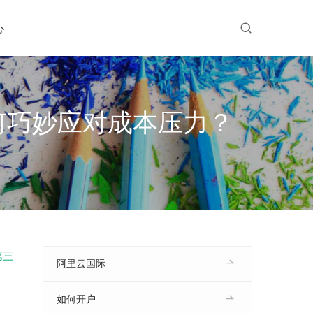
心
何巧妙应对成本压力？
第三
阿里云国际
如何开户