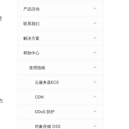
产品活动
进
联系我们
解决方案
帮助中心
使用指南
云服务器ECS
CDN
占
DDoS 防护
对象存储 OSS