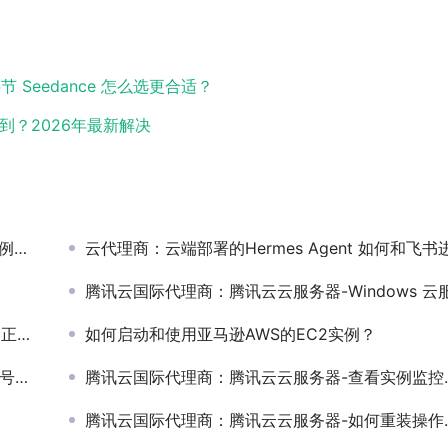
节 Seedance 怎么选更合适？
到？2026年最新解决
计费
云代理商：云端部署的Hermes Agent 如何和飞书进行集成
腾讯云国际代理商：腾讯云云服务器-Windows 云服务器配置弹性网
U？
如何启动和使用亚马逊AWS的EC2实例？
教程
腾讯云国际代理商：腾讯云云服务器-查看实例监控信息
腾讯云国际代理商：腾讯云云服务器-如何重装操作系统？