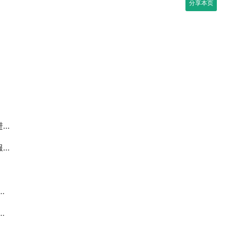
分享本页
？
卡