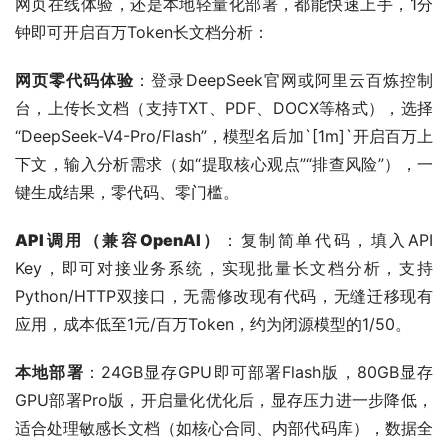
网页在线体验，还是本地轻量化部署，都能快速上手，1分
钟即可开启百万Token长文档分析：
网页零代码体验
：登录DeepSeek官网或阿里云百炼控制
台，上传长文档（支持TXT、PDF、DOCX等格式），选择
“DeepSeek-V4-Pro/Flash”，模型名后加`[1m]`开启百万上
下文，输入分析需求（如“提取核心观点”“排查风险”），一
键生成结果，零代码、零门槛。
API调用（兼容OpenAI）
：复制简单代码，填入API 
Key，即可对接业务系统，实现批量长文档分析，支持
Python/HTTP双接口，无需修改现有代码，无缝迁移现有
应用，成本低至1元/百万Token，约为闭源模型的1/50。
本地部署
：24GB显存GPU即可部署Flash版，80GB显存
GPU部署Pro版，开启量化优化后，显存压力进一步降低，
适合处理敏感长文档（如核心合同、内部代码库），数据全