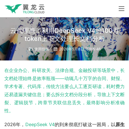
云代理商：利用DeepSeek V4的100万
token上下文处理长文档分析
使用指南
2026年5月8日 下午5:46
在企业办公、科研攻关、法律合规、金融投研等场景中，长
文档处理始终是效率瓶颈——动辄几十万字的合同、财报、
学术专著、代码库，传统方法要么人工逐页研读，耗时费力
还易遗漏关键信息；要么拆分文档分段分析，导致上下文断
裂、逻辑脱节，跨章节关联信息丢失，最终影响分析准确
性。
2026年，
DeepSeek V4
的到来彻底打破这一困局，以
原生