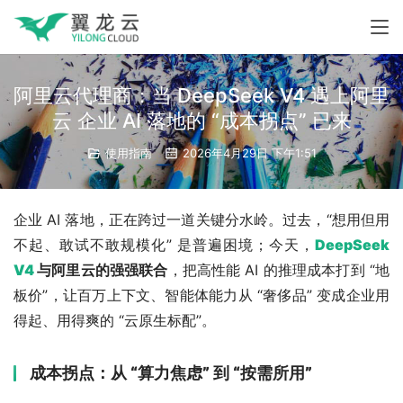
阿里云代理商：当 DeepSeek V4 遇上阿里
云 企业 AI 落地的 “成本拐点” 已来
使用指南
2026年4月29日 下午1:51
企业 AI 落地，正在跨过一道关键分水岭。过去，“想用但用
不起、敢试不敢规模化” 是普遍困境；今天，
DeepSeek 
V4
 与阿里云的强强联合
，把高性能 AI 的推理成本打到 “地
板价”，让百万上下文、智能体能力从 “奢侈品” 变成企业用
得起、用得爽的 “云原生标配”。
成本拐点：从 “算力焦虑” 到 “按需所用”