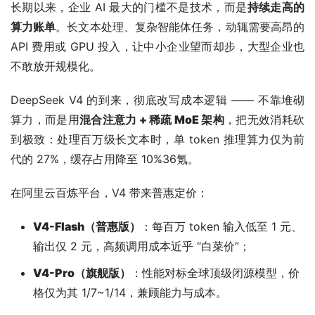
长期以来，企业 AI 最大的门槛不是技术，而是
持续走高的
算力账单
。长文本处理、复杂智能体任务，动辄需要高昂的 
API 费用或 GPU 投入，让中小企业望而却步，大型企业也
不敢放开规模化。
DeepSeek V4 的到来，彻底改写成本逻辑 —— 不靠堆砌
算力，而是用
混合注意力 + 稀疏 MoE 架构
，把无效消耗砍
到极致：处理百万级长文本时，单 token 推理算力仅为前
代的 27%，缓存占用降至 10%36氪。
在阿里云百炼平台，V4 带来普惠定价：
V4-Flash（普惠版）
：每百万 token 输入低至 1 元、
输出仅 2 元，高频调用成本近乎 “白菜价”；
V4-Pro（旗舰版）
：性能对标全球顶级闭源模型，价
格仅为其 1/7~1/14，兼顾能力与成本。