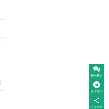
择
求
联系我们
型
认准电报
分享本页