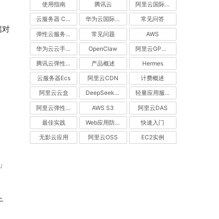
使用指南
腾讯云
阿里云国际站
云服务器 CVM
华为云国际站
常见问答
启对
弹性云服务器
常见问题
AWS
华为云云手机服务器 CPH
OpenClaw
阿里云GPU服务器
腾讯云弹性伸缩
产品概述
Hermes
云服务器Ecs
阿里云CDN
计费概述
阿里云云盒
DeepSeek V4
轻量应用服务器
阿里云弹性伸缩
AWS S3
阿里云DAS
最佳实践
Web应用防火墙（WAF）
快速入门
无影云应用
阿里云OSS
EC2实例
t」
千