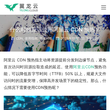
什么时候应该使用阿里云 CDN 预热？
CDN
,
使用指南
,
常见问答
2025年10月17日 下午5:25
阿里云 CDN 预热指主动将资源提前分发到边缘节点，避免
首次访问时回源拉取造成的延迟。使用
阿里云CDN
预热功
能，可以降低首字节时间（TTFB）50% 以上，规避大文件
访问时的流量突增，保障高并发场景下的稳定性。那么，什
么情况下需要使用CDN预热呢？