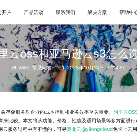
何开户
产品活动
联系我们
解决方案
帮助中
里云oss和亚马逊云s3怎么
AWS
,
常见问答
2025年10月13日 下午4:50
的对象存储服务对企业的成本控制和业务效率至关重要。
阿里云OS
业拿来比较。本文将从功能、价格、性能及适用场景等多方面进行
用云服务过程中有不懂的，可寻
翼龙云
@yilongcloud
免卡上云