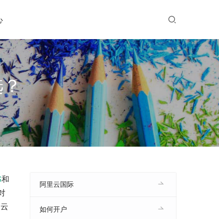
心
选？
S
和
阿里云国际
对
用云
如何开户