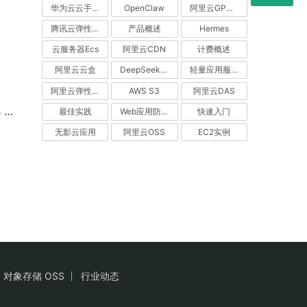
华为云云手机服务器 CPH
OpenClaw
阿里云GPU服务器
腾讯云弹性伸缩
产品概述
Hermes
云服务器Ecs
阿里云CDN
计费概述
阿里云云盒
DeepSeek V4
轻量应用服务器
阿里云弹性伸缩
AWS S3
阿里云DAS
？
最佳实践
Web应用防火墙（WAF）
快速入门
无影云应用
阿里云OSS
EC2实例
对象存储 OSS
行业动态