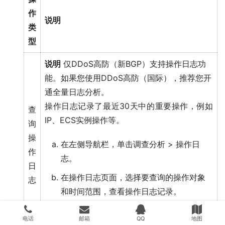
作
说明
类
型
说明
仅DDoS高防（新BGP）支持操作日志功
能。如果您使用DDoS高防（国际），推荐您开
通全量日志分析。
操作日志记录了最近30天中的重要操作，例如
查
IP、ECS实例操作等。
询
操
在左侧导航栏，单击
调查分析
>
操作日
作
志
。
日
在
操作日志
页面，选择要查询的操作对象
志
和时间范围，查看操作日志记录。
更多信息，请参见
操作日志
。
电话
邮箱
QQ
地图