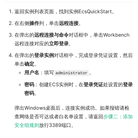
返回实例列表页面，找到实例EcsQuickStart。
在右侧
操作
列，单击
远程连接
。
在弹出的
远程连接与命令
对话框中，单击Workbench
远程连接对应的
立即登录
。
在弹出的
登录实例
对话框中，完成登录凭证设置，然后
单击
确定
。
用户名
：填写
。
administrator
密码
：创建ECS实例时，在
登录凭证
处设置的
登录
密码
。
弹出Windows桌面后，连接实例成功。如果报错请检
查网络是否可达或者白名单设置，请返回
步骤二：添加
安全组规则
放行3389端口。