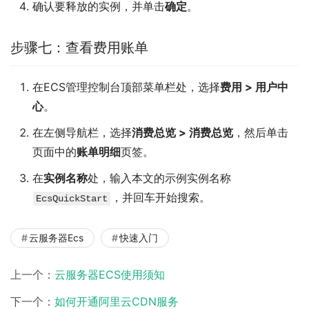
确认要释放的实例，并单击
确定
。
步骤七：查看费用账单
在ECS管理控制台顶部菜单栏处，选择
费用
>
用户中
心
。
在左侧导航栏，选择
消费总览
>
消费总览
，然后单击
页面中的
账单明细
页签。
在
实例名称
处，输入本文的示例实例名称
，并回车开始搜索。
EcsQuickStart
云服务器Ecs
快速入门
上一个：
云服务器ECS使用须知
下一个：
如何开通阿里云CDN服务