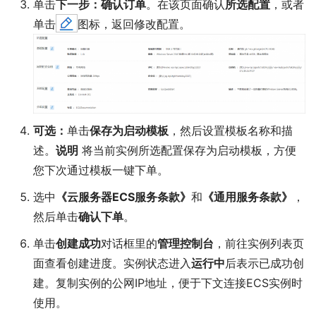
单击
下一步：确认订单
。在该页面确认
所选配置
，或者
单击
图标，返回修改配置。
可选：
单击
保存为启动模板
，然后设置模板名称和描
述。
说明
将当前实例所选配置保存为启动模板，方便
您下次通过模板一键下单。
选中
《云服务器ECS服务条款》
和
《通用服务条款》
，
然后单击
确认下单
。
单击
创建成功
对话框里的
管理控制台
，前往实例列表页
面查看创建进度。实例状态进入
运行中
后表示已成功创
建。复制实例的公网IP地址，便于下文连接ECS实例时
使用。