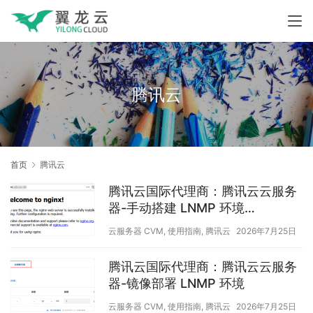
腾讯云
首页
腾讯云
腾讯云国际代理商：腾讯云云服务
器-手动搭建 LNMP 环境
（CentOS 7）
云服务器 CVM
,
使用指南
,
腾讯云
2026年7月25日
腾讯云国际代理商：腾讯云云服务
器-镜像部署 LNMP 环境
云服务器 CVM
,
使用指南
,
腾讯云
2026年7月25日