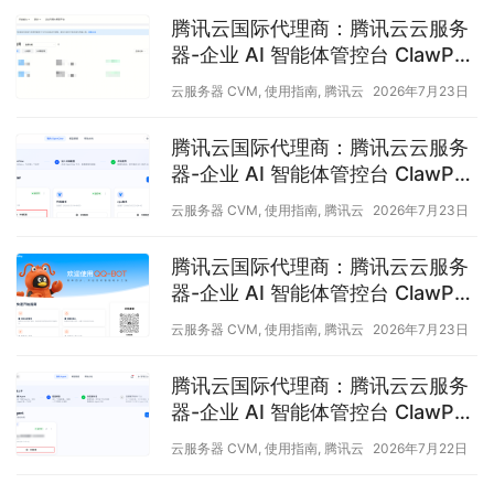
腾讯云国际代理商：腾讯云云服务
器-企业 AI 智能体管控台 ClawPro
接入钉钉指南
云服务器 CVM
,
使用指南
,
腾讯云
2026年7月23日
腾讯云国际代理商：腾讯云云服务
器-企业 AI 智能体管控台 ClawPro
接入飞书指南
云服务器 CVM
,
使用指南
,
腾讯云
2026年7月23日
腾讯云国际代理商：腾讯云云服务
器-企业 AI 智能体管控台 ClawPro
接入 QQ 指南
云服务器 CVM
,
使用指南
,
腾讯云
2026年7月23日
腾讯云国际代理商：腾讯云云服务
器-企业 AI 智能体管控台 ClawPro
接入企业微信操作指南
云服务器 CVM
,
使用指南
,
腾讯云
2026年7月22日