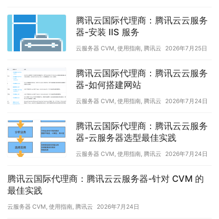
腾讯云国际代理商：腾讯云云服务
器-安装 IIS 服务
云服务器 CVM
,
使用指南
,
腾讯云
2026年7月25日
腾讯云国际代理商：腾讯云云服务
器-如何搭建网站
云服务器 CVM
,
使用指南
,
腾讯云
2026年7月24日
腾讯云国际代理商：腾讯云云服务
器-云服务器选型最佳实践
云服务器 CVM
,
使用指南
,
腾讯云
2026年7月24日
腾讯云国际代理商：腾讯云云服务器-针对 CVM 的
最佳实践
云服务器 CVM
,
使用指南
,
腾讯云
2026年7月24日